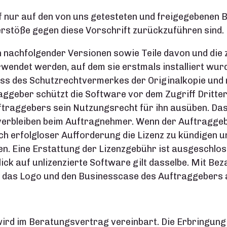
rf nur auf den von uns getesteten und freigegebenen
Verstöße gegen diese Vorschrift zurückzuführen sind.
ich nachfolgender Versionen sowie Teile davon und d
rwendet werden, auf dem sie erstmals installiert wur
uss des Schutzrechtvermerkes der Originalkopie und
ggeber schützt die Software vor dem Zugriff Dritter. 
ftraggebers sein Nutzungsrecht für ihn ausüben. Dass
verbleiben beim Auftragnehmer. Wenn der Auftragge
ach erfolgloser Aufforderung die Lizenz zu kündigen
gen. Eine Erstattung der Lizenzgebühr ist ausgeschl
k auf unlizenzierte Software gilt dasselbe. Mit Bezah
er das Logo und den Businesscase des Auftraggebers a
wird im Beratungsvertrag vereinbart. Die Erbringung